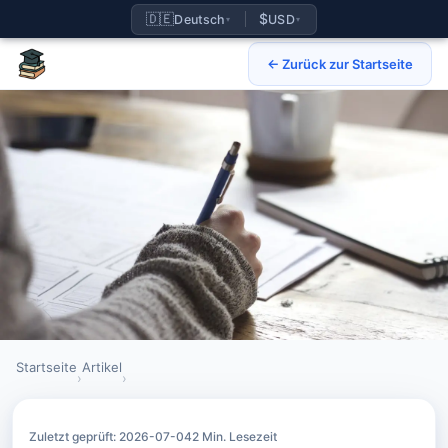
🇩🇪
$
Deutsch
USD
▾
▾
← Zurück zur Startseite
Startseite
Artikel
›
›
IB Retake in Singapore: Leitfaden für private Kandidaten
Zuletzt geprüft: 2026-07-04
2 Min. Lesezeit