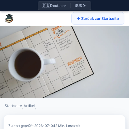
🇩🇪
$
Deutsch
USD
▾
▾
← Zurück zur Startseite
Startseite
Artikel
›
›
IB-Retake-Anmeldefristen 2026: Was Schüler jetzt tun sollten
Zuletzt geprüft: 2026-07-04
2 Min. Lesezeit