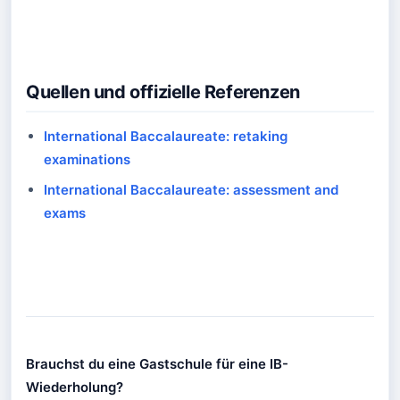
Quellen und offizielle Referenzen
International Baccalaureate: retaking
examinations
International Baccalaureate: assessment and
exams
Brauchst du eine Gastschule für eine IB-
Wiederholung?
Brauchst du eine Gastschule für eine IB-Wi