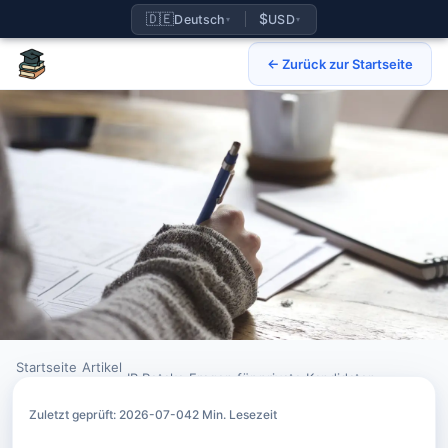
🇩🇪
$
Deutsch
USD
▾
▾
← Zurück zur Startseite
Startseite
Artikel
›
›
IB Retake Fragen für private Kandidaten
Zuletzt geprüft: 2026-07-04
2 Min. Lesezeit