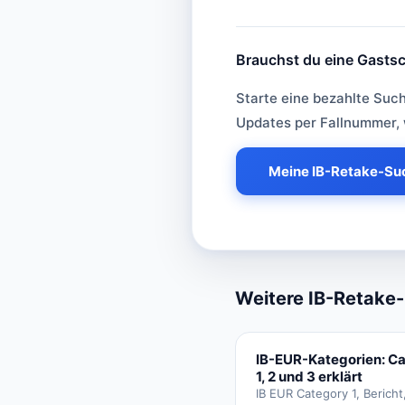
Brauchst du eine Gastsc
Brauchst du eine 
Starte eine bezahlte Suc
Updates per Fallnummer, 
Meine IB-Retake-Suc
Weitere IB-Retake-
IB-EUR-Kategorien: C
1, 2 und 3 erklärt
IB EUR Category 1, Bericht