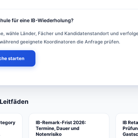
hule für eine IB-Wiederholung?
Gastschule für eine IB-Wiederholung?
he, wähle Länder, Fächer und Kandidatenstandort und verfolg
während geeignete Koordinatoren die Anfrage prüfen.
he starten
Leitfäden
ategory
IB-Remark-Frist 2026:
IB Ret
Termine, Dauer und
Prüfun
Notenrisiko
Gastsc
,