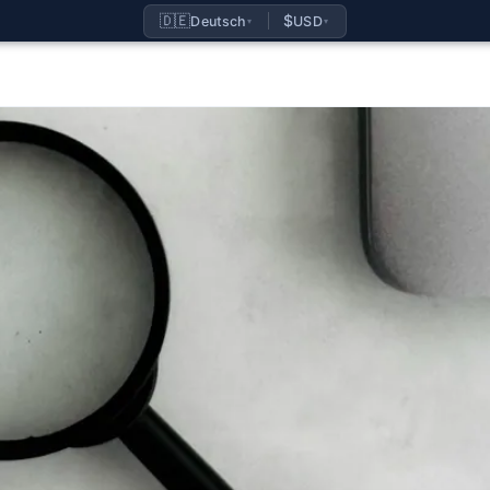
🇩🇪
$
Deutsch
USD
▾
▾