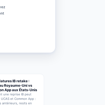
vez
ent
atures IB retake :
au Royaume-Uni vs
 App aux États-Unis
 une reprise IB peut
r UCAS et Common App :
s antérieurs, resits en