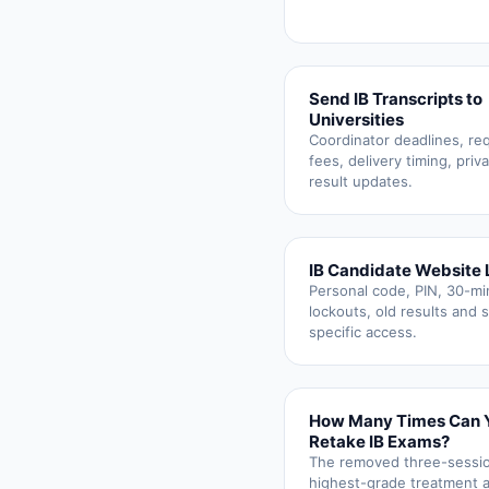
Send IB Transcripts to
Universities
Coordinator deadlines, re
fees, delivery timing, priv
result updates.
IB Candidate Website 
Personal code, PIN, 30-mi
lockouts, old results and 
specific access.
How Many Times Can 
Retake IB Exams?
The removed three-sessio
highest-grade treatment 