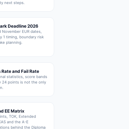
ty next steps.
ark Deadline 2026
d November EUR dates,
y 1 timing, boundary risk
ake planning.
 Rate and Fail Rate
inal statistics, score bands
 24 points is not the only
n.
d EE Matrix
ints, TOK, Extended
CAS and the A-E
tions behind the Diploma