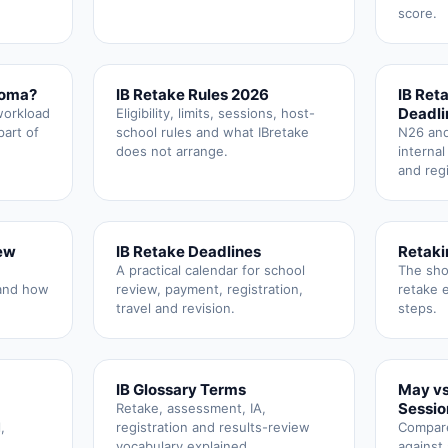
score.
loma?
IB Retake Rules 2026
IB Ret
Deadli
workload
Eligibility, limits, sessions, host-
art of
school rules and what IBretake
N26 and
does not arrange.
internal
and regi
ew
IB Retake Deadlines
Retaki
A practical calendar for school
The shor
and how
review, payment, registration,
retake e
travel and revision.
steps.
IB Glossary Terms
May vs
Sessio
Retake, assessment, IA,
,
registration and results-review
Compare
.
vocabulary explained.
against 