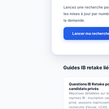
Besoin d'une école
Lancez une recherche paya
les mises à jour par numé
la demande.
Lancer ma recherche
Guides IB retake li
Questions IB Retake p
candidats privés
Réponses détaillées sur l
reprises IB : inscription ca
privé, sessions mai/novem
recherche d'école, UCAS,