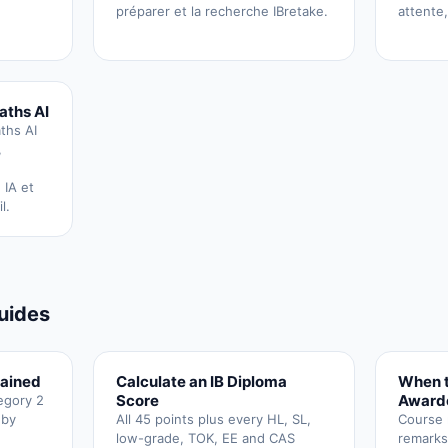
préparer et la recherche IBretake.
attente,
aths AI
aths AI
,
 IA et
l.
guides
lained
Calculate an IB Diploma
When t
Score
Award
tegory 2
 by
All 45 points plus every HL, SL,
Course r
low-grade, TOK, EE and CAS
remarks