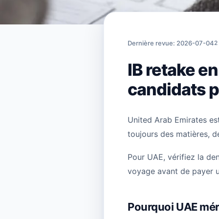
Accueil
›
Articles
›
IB retake en 
Dernière revue: 2026-07-04
2
IB retake e
candidats p
United Arab Emirates est
toujours des matières, de
Pour UAE, vérifiez la dens
voyage avant de payer u
Pourquoi UAE mér