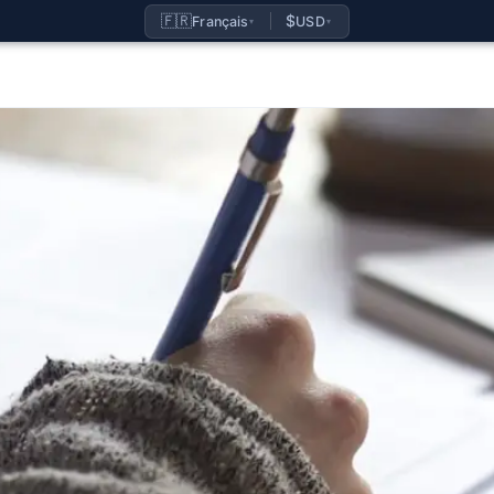
🇫🇷
$
Français
USD
▾
▾