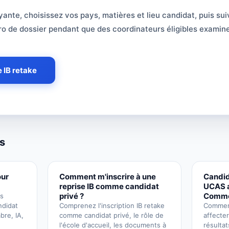
 d'accueil pour une reprise IB ?
nte, choisissez vos pays, matières et lieu candidat, puis sui
ro de dossier pendant que des coordinateurs éligibles examin
 IB retake
és
our
Comment m'inscrire à une
Candid
reprise IB comme candidat
UCAS 
privé ?
Common
es
ndidat
Comprenez l'inscription IB retake
Comment
bre, IA,
comme candidat privé, le rôle de
affecte
l'école d'accueil, les documents à
résultat