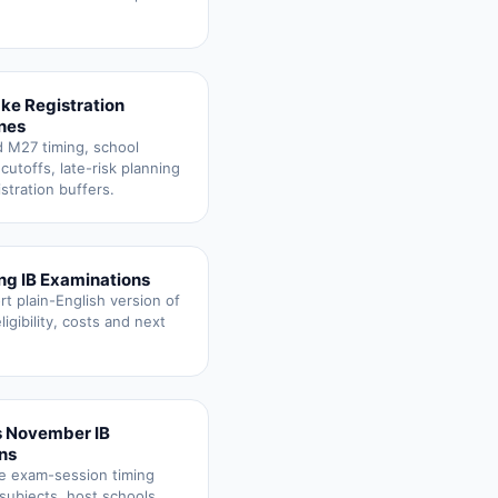
ake Registration
nes
 M27 timing, school
 cutoffs, late-risk planning
stration buffers.
ng IB Examinations
t plain-English version of
ligibility, costs and next
 November IB
ns
 exam-session timing
subjects, host schools,