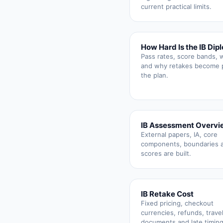
current practical limits.
How Hard Is the IB Dip
Pass rates, score bands, 
and why retakes become p
the plan.
IB Assessment Overvi
External papers, IA, core
components, boundaries 
scores are built.
IB Retake Cost
Fixed pricing, checkout
currencies, refunds, travel
documents and late timing