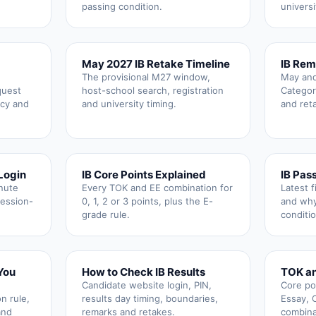
passing condition.
universi
May 2027 IB Retake Timeline
IB Rem
The provisional M27 window,
May an
quest
host-school search, registration
Categor
acy and
and university timing.
and ret
Login
IB Core Points Explained
IB Pass
nute
Every TOK and EE combination for
Latest f
session-
0, 1, 2 or 3 points, plus the E-
and why
grade rule.
conditio
You
How to Check IB Results
TOK an
Candidate website login, PIN,
Core po
n rule,
results day timing, boundaries,
Essay, 
and
remarks and retakes.
combina