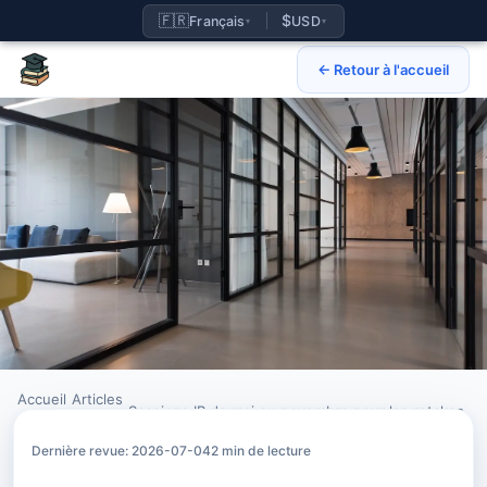
🇫🇷
$
Français
USD
▾
▾
← Retour à l'accueil
Accueil
Articles
›
›
Sessions IB de mai ou novembre pour les retakes
Dernière revue: 2026-07-04
2 min de lecture