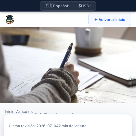
🇪🇸
$
Español
USD
▾
▾
← Volver al inicio
Inicio
Artículos
›
›
Guía IB retake para Economics
Última revisión: 2026-07-04
2 min de lectura