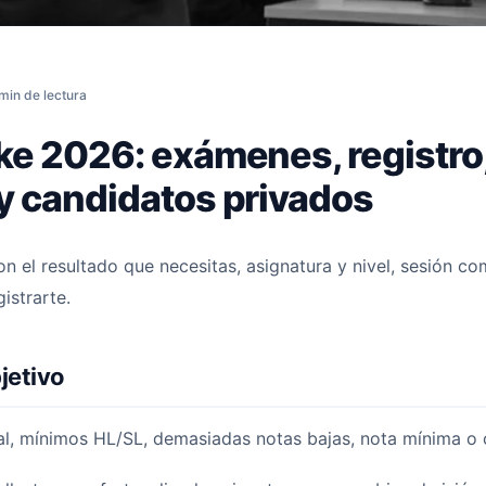
 2026: exámenes, registro, colegios anfitriones y candidatos privados
min de lectura
ake 2026: exámenes, registro
 y candidatos privados
n el resultado que necesitas, asignatura y nivel, sesión c
istrarte.
jetivo
al, mínimos HL/SL, demasiadas notas bajas, nota mínima o 