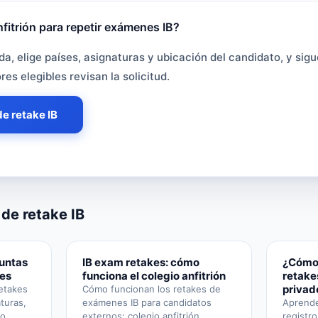
fitrión para repetir exámenes IB?
egio anfitrión para repetir exámenes IB?
a, elige países, asignaturas y ubicación del candidato, y sigu
es elegibles revisan la solicitud.
de retake IB
 de retake IB
guntas
IB exam retakes: cómo
¿Cómo 
tes
funciona el colegio anfitrión
retake
privad
etakes
Cómo funcionan los retakes de
aturas,
exámenes IB para candidatos
Aprende
to
externos: colegio anfitrión,
registr