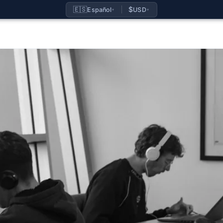
🇪🇸
$
Español
USD
▾
▾