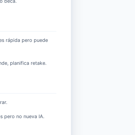
 o beca.
 es rápida pero puede
de, planifica retake.
rar.
s pero no nueva IA.