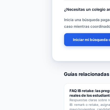
¿Necesitas un colegio an
¿Necesitas un col
Inicia una búsqueda pagad
caso mientras coordinador
Iniciar mi búsqueda 
Guías relacionadas
FAQ IB retake: las pre
reales de los estudian
Respuestas claras sobre r
IB: remark o retake, asign
mayo/noviembre, candida