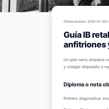
Inicio
›
Artículos
›
Guía IB retake
Última revisión: 2026-07-04
2 
Guía IB ret
anfitriones
Un plan serio empieza co
y colegio dispuesto a reg
Diploma o nota ob
Primero diagnostica: tot