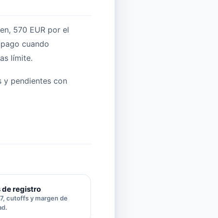
men, 570 EUR por el
e pago cuando
s límite.
s y pendientes con
 de registro
, cutoffs y margen de
ad.