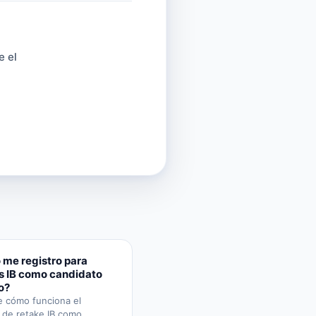
e el
me registro para
s IB como candidato
o?
 cómo funciona el
o de retake IB como