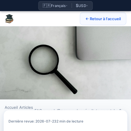
🇫🇷
$
Français
USD
▾
▾
← Retour à l'accueil
Accueil
Articles
›
›
FAQ remark IB : revue des résultats ou retake ?
Dernière revue: 2026-07-23
2 min de lecture